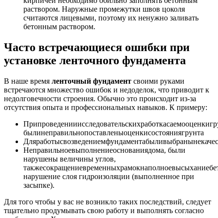
кирпичей необходимо обильно заполнять бетонным
раствором. Наружные промежутки швов цоколя
считаются лицевыми, поэтому их ненужно заливать
бетонным раствором.
Часто встречающиеся ошибки при
установке ленточного фундамента
В наше время
ленточный
фундамент
своими руками
встречаются множество ошибок и недоделок, что приводит к
недолговечности строения. Обычно это происходит из-за
отсутствия опыта и профессиональных навыков. К примеру:
Припроведенииисследовательскихработкасаемооценкигр
былинеправильнопоставленыоценкисостояниягрунта
Дляработысвозведениемфундаментабыливыбранынекачес
Неправильноевыполнениеоснованиядома, были
нарушены величины углов,
такжесокращениевременныхрамокнаполноевысыханиебет
нарушение слоя гидроизоляции (выполненное при
засыпке).
Для того чтобы у вас не возникло таких последствий, следует
тщательно продумывать свою работу и выполнять согласно