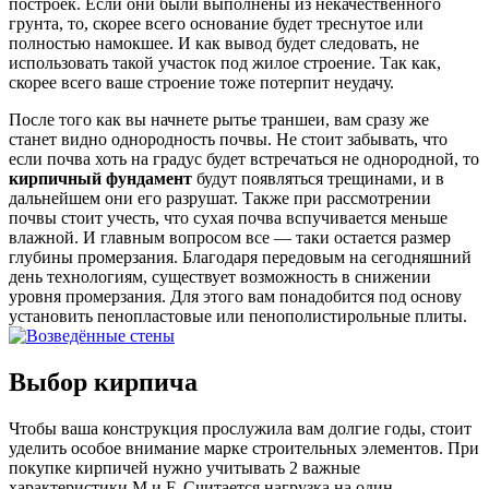
построек. Если они были выполнены из некачественного
грунта, то, скорее всего основание будет треснутое или
полностью намокшее. И как вывод будет следовать, не
использовать такой участок под жилое строение. Так как,
скорее всего ваше строение тоже потерпит неудачу.
После того как вы начнете рытье траншеи, вам сразу же
станет видно однородность почвы. Не стоит забывать, что
если почва хоть на градус будет встречаться не однородной, то
кирпичный
фундамент
будут появляться трещинами, и в
дальнейшем они его разрушат. Также при рассмотрении
почвы стоит учесть, что сухая почва вспучивается меньше
влажной. И главным вопросом все — таки остается размер
глубины промерзания. Благодаря передовым на сегодняшний
день технологиям, существует возможность в снижении
уровня промерзания. Для этого вам понадобится под основу
установить пенопластовые или пенополистирольные плиты.
Выбор кирпича
Чтобы ваша конструкция прослужила вам долгие годы, стоит
уделить особое внимание марке строительных элементов. При
покупке кирпичей нужно учитывать 2 важные
характеристики M и F. Считается нагрузка на один