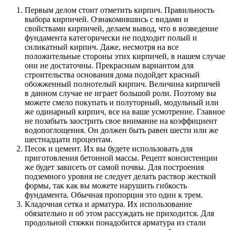
Первым делом стоит отметить кирпич. Правильность
выбора кирпичей. Ознакомившись с видами и
свойствами кирпичей, делаем вывод, что в возведение
фундамента категорически не подходит полый и
силикатный кирпич. Даже, несмотря на все
положительные стороны этих кирпичей, в нашем случае
они не достаточны. Прекрасным вариантом для
строительства основания дома подойдет красный
обожженный полнотелый кирпич. Величина кирпичей
в данном случае не играет большой роли. Поэтому вы
можете смело покупать и полуторный, модульный или
же одинарный кирпич, все на ваше усмотрение. Главное
не позабыть заострить свое внимание на коэффициент
водопоглощения. Он должен быть равен шести или же
шестнадцати процентам.
Песок и цемент. Их вы будете использовать для
приготовления бетонной массы. Рецепт консистенции
же будет зависеть от самой почвы. Для построения
подземного уровня не следует делать раствор жесткой
формы, так как вы можете нарушить гибкость
фундамента. Обычная пропорция это один к трем.
Кладочная сетка и арматура. Их использование
обязательно и об этом рассуждать не приходится. Для
продольной стяжки понадобится арматура из стали