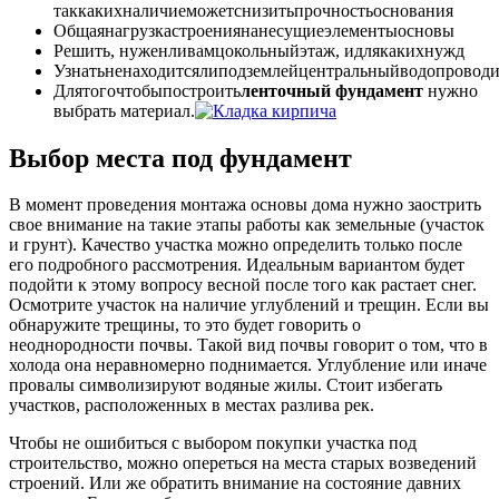
таккакихналичиеможетснизитьпрочностьоснования
Общаянагрузкастроениянанесущиеэлементыосновы
Решить, нуженливамцокольныйэтаж, идлякакихнужд
Узнатьненаходитсялиподземлейцентральныйводопровод
Длятогочтобыпостроить
ленточный
фундамент
нужно
выбрать материал.
Выбор места под фундамент
В момент проведения монтажа основы дома нужно заострить
свое внимание на такие этапы работы как земельные (участок
и грунт). Качество участка можно определить только после
его подробного рассмотрения. Идеальным вариантом будет
подойти к этому вопросу весной после того как растает снег.
Осмотрите участок на наличие углублений и трещин. Если вы
обнаружите трещины, то это будет говорить о
неоднородности почвы. Такой вид почвы говорит о том, что в
холода она неравномерно поднимается. Углубление или иначе
провалы символизируют водяные жилы. Стоит избегать
участков, расположенных в местах разлива рек.
Чтобы не ошибиться с выбором покупки участка под
строительство, можно опереться на места старых возведений
строений. Или же обратить внимание на состояние давних