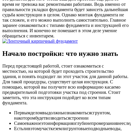
время не тревожа вас ремонтными работами. Ведь именно от
правильности укладки фундамента будет зависеть дальнейшая
судьба конструкции в целом. Однако монтаж фундамента не
так сложен, и его можно выполнить самостоятельно. Главное
заранее ознакомиться с типами фундамента и инструкцией его
выполнения. И конечно не помешает в этом деле умение
обращаться с инвентарем.
Начало постройки: что нужно знать
Перед предстоящей работой, стоит ознакомиться с
местностью, на которой будет проходить строительство
здания, и понять подходит ли этот участок для данной работы.
Для такой процедуры, существует целая инструкция. С
помощью, которой вы получите всю информацию касаемо
предварительной подготовки участка под строения. Стоит
заметить, что эта инструкция подойдет ко всем типам
фундамента.
Первымделомвыдолжныознакомитьсясгрунтом,
накоторомбудетвозводитьсястроении
Самоеважноеэтоинформацияоглубинепромерзанияиееслед
Естьливэтомучасткеземлигрунтовыеподводныеводы,