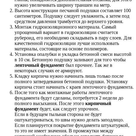
нужно увеличивать ширину траншеи на метр.
Высота конструкции песчаной подушки составляет 100
сантиметров. Подушку следует увлажнить, а затем под
средством давления трамбуется до верхнего уровня.
Монтаж гидроизоляционного материала. Самый
упрощенный вариант в гидроизоляции считается
рубероид, его необходимо складывать в пару слоев. Для
качественной гидроизоляции лучше использовать
материалы, состоящие на основе полимеров.
Установка опалубки и укладка бетонной смеси высотой
в 10 см. Бетонную подушку заливают для того чтобы
ленточный
фундамент
был прочнее. Так же в
некоторых случаях ее армируют.
Кладку кирпича нужно начинать лишь только после
полного затвердевания бетонной подушки. Установку
кирпича стоит начинать с краев ленточного фундамента.
После того как монтажные работы ленточного
фундамента будут сделаны, потребуется 2 недели до
полного высыхания. После этого
кирпичный
фундамент
будет, как следует упрочнен.
Если в будущем тыльная сторона не будет
оштукатуриваться, то швы нужно делать заподлицо.
Если планируется покрытие фундамента штукатуркой,
то это не имеет значения. В промежутки между