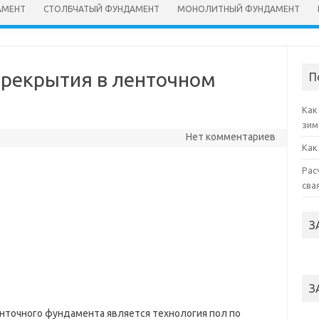
АМЕНТ
СТОЛБЧАТЫЙ ФУНДАМЕНТ
МОНОЛИТНЫЙ ФУНДАМЕНТ
ерекрытия в ленточном
П
Как
зим
Нет комментариев
Как
Рас
сва
З
З
нточного фундамента является технология пол по