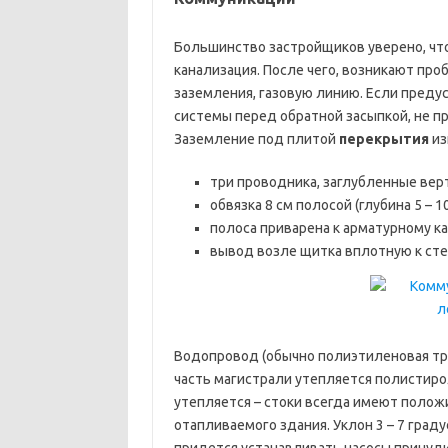
Большинство застройщиков уверено, чт
канализация. После чего, возникают пр
заземления, газовую линию. Если пред
системы перед обратной засыпкой, не п
Заземление под плитой
перекрытия
из
три проводника, заглубленные верт
обвязка 8 см полосой (глубина 5 – 1
полоса приварена к арматурному к
вывод возле щитка вплотную к ст
Водопровод (обычно полиэтиленовая труб
часть магистрали утепляется полистир
утепляется – стоки всегда имеют полож
отапливаемого здания. Уклон 3 – 7 град