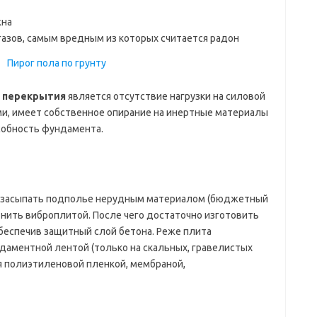
жна
азов, самым вредным из которых считается радон
о
перекрытия
является отсутствие нагрузки на силовой
ами, имеет собственное опирание на инертные материалы
собность фундамента.
 засыпать подполье нерудным материалом (бюджетный
тнить виброплитой. После чего достаточно изготовить
обеспечив защитный слой бетона. Реже плита
даментной лентой (только на скальных, гравелистых
я полиэтиленовой пленкой, мембраной,