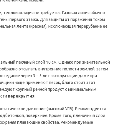
ительной канализации.
 м, теплоизоляция не требуется. Газовая линия обычно
стены первого этажа. Для защиты от поражения током
нальная лента (красная), исключающая перерубание ее
альный песчаный слой 10 см. Однако при значительной
ообразно отсыпать внутренние полости землей, затем
роседание через 3 – 5 лет эксплуатации даже при
ойщики чаще применяют песок, благо стоит этот
ендуют крупный речной продукт с минимальным
ости
перекрытия.
статическое давление (высокий УГВ). Рекомендуется
одбетонкой, поверх нее. Кроме того, пленочный слой
сохраняя плавающие свойства. Рекомендуемые