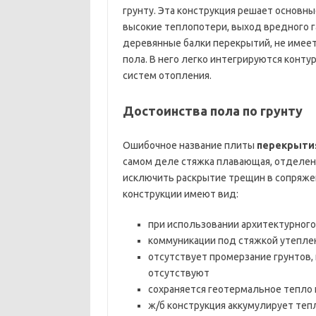
грунту. Эта конструкция решает основн
высокие теплопотери, выход вредного г
деревянные балки перекрытий, не имее
пола. В него легко интегрируются конт
систем отопления.
Достоинства пола по грунту
Ошибочное название плиты
перекрыти
самом деле стяжка плавающая, отделен
исключить раскрытие трещин в сопряжен
конструкции имеют вид:
при использовании архитектурного
коммуникации под стяжкой утепле
отсутствует промерзание грунтов,
отсутствуют
сохраняется геотермальное тепло
ж/б конструкция аккумулирует тепл