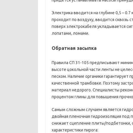
придется устанавливать насосы принуд
Электрика вводится на глубине 0,5 – 0.7
проходит по воздуху, вводится сквозь 
поверх электрокабеля укладывается сиг
лопатами, ломами.
Обратная засыпка
Правила СП 31-105 предписывают миним
высоте цокольной части ленты не целес
песком. Наличие органики гарантирует п
качественной трамбовке. Поэтому застр
материал недорого. Специалисты реком
процентом глины для повышения прочн
Самым сложным случаем является гидро
двойная пленочная гидроизоляция под п
снижает сцепление плиты/подбетонки, 
характеристики пирога: