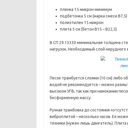
пленка 15 микрон минимум
подбетонка 5 см (марка смеси В7,5)
полиэтилен 15 микрон
плита 5 см (бетон В15 – В22,5)
В СП 29.13330 минимальная толщина стя
нагрузок. Необходимый слой нерудного 
Песок трамбуется слоями (10 см) либо о
водой не рекомендуется – можно размы
высоком УГВ, так как при намокании пес
бесформенную массу.
Ручная трамбовка до состояния «отсутст
виброплитой – несколько часов. Ее мож
техники (нужен лишь двигатель). Плита 