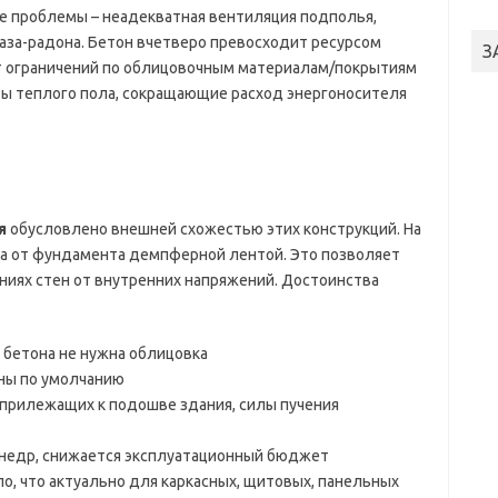
ые проблемы – неадекватная вентиляция подполья,
аза-радона. Бетон вчетверо превосходит ресурсом
З
т ограничений по облицовочным материалам/покрытиям
уры теплого пола, сокращающие расход энергоносителя
я
обусловлено внешней схожестью этих конструкций. На
а от фундамента демпферной лентой. Это позволяет
иях стен от внутренних напряжений. Достоинства
 бетона не нужна облицовка
ны по умолчанию
 прилежащих к подошве здания, силы пучения
 недр, снижается эксплуатационный бюджет
о, что актуально для каркасных, щитовых, панельных