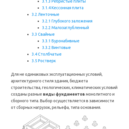
3.1.3
Ребристые плиты
3.1.4
Кессонная плита
3.2
Ленточные
3.2.1
Глубокого заложения
3.2.2
Малозаглубленный
3.3
Свайные
3.3.1
Буронабивные
3.3.2
Винтовые
3.4
Столбчатые
3.5
Ростверк
Для не одинаковых эксплуатационных условий,
архитектурного стиля здания, бюджета
строительства, геологических, климатических условий
созданы разные
виды фундаментов
монолитного и
сборного типа. Выбор осуществляется в зависимости
от сборных нагрузок, рельефа, типа основания.