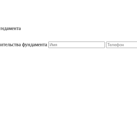
ундамента
оительства фундамента