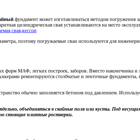
айный
фундамент может изготавливаться методом погружения з
аритная цилиндрическая свая устанавливаются на место эксплуат
иаметра, поэтому погружаемые сваи используются для инженерн
х форм МАФ, легких построек, заборов. Вместо наконечника и л
. Анкерами ремонтируются столбчатые и ленточные фундаменты,
транство обычно заполняется бетоном под давлением. Использу
ельно, объединяться в свайные поля или кусты. Под несущим
ьно стоящие плитные ростверки.