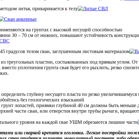
методом литья, приваривается к телу
применяются на грунтах с высокой несущей способностью
оянии 30 – 70 см от нижних, повышают устойчивость конструкц
 45 градусов телом сваи, заглушенным листовым материалом
 из треугольных пластин, состыкованных под прямым углом. От 
 вместо уплотнения грунта свая будет его рыхлить, резко снизи
ках.
 определить глубину несущего пласта по резко увеличившемуся
 обойтись без геологических изысканий
 грунт лопастей, приямки глубиной 40 см должны быть меньше 
ерхней части сваи, или отверстия внутри трубы рычаги, вращают
нтального уровня на каждой свае УШМ обрезаются лишние части
тами или сваркой крепятся оголовки. Легкие постройки можн
х стен придется заливать монолитный ростверк либо обвязы