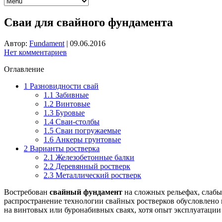
Сваи для свайного фундамента
Автор:
Fundament
|
09.06.2016
Нет комментариев
Оглавление
1
Разновидности свай
1.1
Забивные
1.2
Винтовые
1.3
Буровые
1.4
Сваи-столбы
1.5
Сваи погружаемые
1.6
Анкеры грунтовые
2
Варианты ростверка
2.1
Железобетонные балки
2.2
Деревянный ростверк
2.3
Металлический ростверк
Востребован
свайный фундамент
на сложных рельефах, слабы
распространение технологии свайных ростверков обусловлено
на винтовых или буронабивных сваях, хотя опыт эксплуатации 