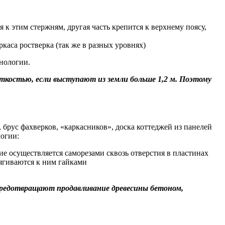
я к этим стержням, другая часть крепится к верхнему поясу,
каса ростверка (так же в разных уровнях)
нологии.
костью, если выступают из земли больше 1,2 м. Поэтому
брус фахверков, «каркасников», доска коттеджей из панелей
логии:
е осуществляется саморезами сквозь отверстия в пластинах
ягиваются к ним гайками
предотвращают продавливание древесины бетоном,