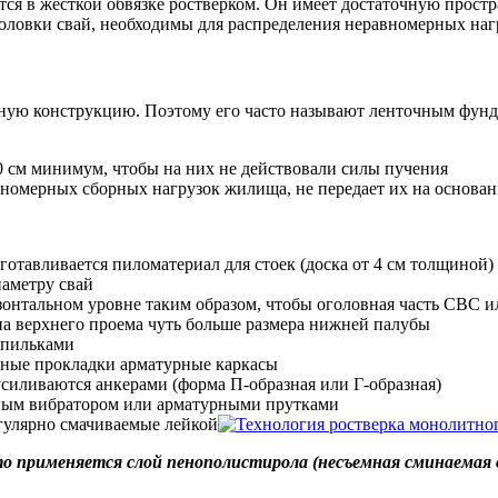
тся в жесткой обвязке ростверком. Он имеет достаточную прост
оловки свай, необходимы для распределения неравномерных нагр
ную конструкцию. Поэтому его часто называют ленточным фунд
0 см минимум, чтобы на них не действовали силы пучения
номерных сборных нагрузок жилища, не передает их на основан
отавливается пиломатериал для стоек (доска от 4 см толщиной)
иаметру свай
онтальном уровне таким образом, чтобы оголовная часть СВС ил
на верхнего проема чуть больше размера нижней палубы
шпильками
нные прокладки арматурные каркасы
силиваются анкерами (форма П-образная или Г-образная)
инным вибратором или арматурными прутками
гулярно смачиваемые лейкой
 применяется слой пенополистирола (несъемная сминаемая оп