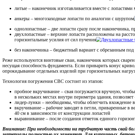
литые – наконечник изготавливается вместе с лопастями 
анкеры – многозаходные лопасти по аналогии с шурупом
однолопастные – две лопасти сразу после наконечника, 
двухлопастные – верхние лопасти расположены на расст
горизонтальные усилия от сил пучения
без наконечника – бюджетный вариант с обрезанным под
Реже используются винтовые сваи, наконечник которых сварен
несущая способность фундамента. Если приварить конус криво,
опрокидывание отдельных изделий при горизонтальных нагруз
Технология погружения СВС состоит из этапов:
пробное вкручивание – свая погружается вручную, чтобы
в нескольких местах внутри периметра здания, позволяет
лидер-лунки – необходимы, чтобы облегчить вхождение в
вкручивание – рабочие заводят в петли, приваренные в в
40 см в зависимости от конструкции лопастей
выравнивание – после создания отметок единого горизо
Внимание: При необходимости на трубчатую часть свай бол
материалы полностью их заменяют. Для кирпичных, бетонны