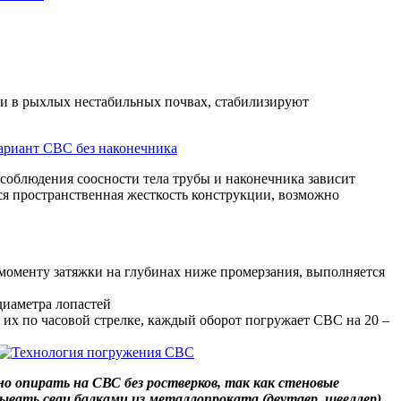
ии в рыхлых нестабильных почвах, стабилизируют
соблюдения соосности тела трубы и наконечника зависит
тся пространственная жесткость конструкции, возможно
 моменту затяжки на глубинах ниже промерзания, выполняется
диаметра лопастей
 их по часовой стрелке, каждый оборот погружает СВС на 20 –
о опирать на СВС без ростверков, так как стеновые
вать сваи балками из металлопроката (двутавр, швеллер).