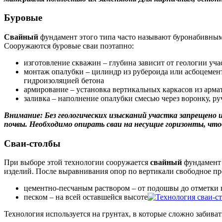
Буровые
Свайный
фундамент этого типа часто называют буронабивным,
Сооружаются буровые сваи поэтапно:
изготовление скважин – глубина зависит от геологии уч
монтаж опалубки – цилиндр из рубероида или асбоцемен
гидроизоляцией бетона
армирование – установка вертикальных каркасов из арм
заливка – наполнение опалубки смесью через воронку, 
Внимание: Без геологических изысканий участка запрещено 
почвы. Необходимо опирать сваи на несущие горизонты, чтоб
Сваи-столбы
При выборе этой технологии сооружается
свайный
фундамент 
изделий. После выравнивания опор по вертикали свободное пр
цементно-песчаным раствором – от подошвы до отметки
песком – на всей оставшейся высоте
Технология используется на грунтах, в которые сложно забива