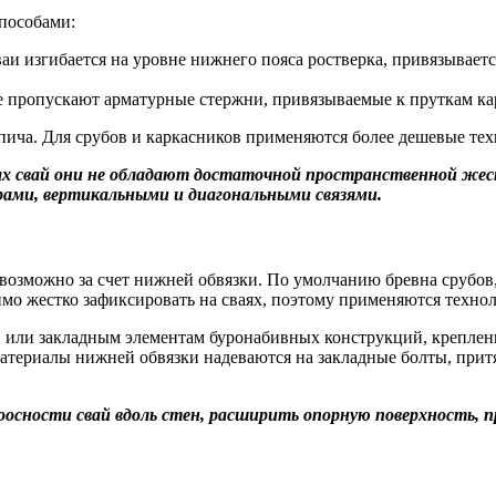
способами:
ваи изгибается на уровне нижнего пояса ростверка, привязываетс
е пропускают арматурные стержни, привязываемые к пруткам кар
пича. Для срубов и каркасников применяются более дешевые тех
х свай они не обладают достаточной пространственной жест
рами, вертикальными и диагональными связями.
озможно за счет нижней обвязки. По умолчанию бревна срубов, 
мо жестко зафиксировать на сваях, поэтому применяются техно
 или закладным элементам буронабивных конструкций, креплени
материалы нижней обвязки надеваются на закладные болты, прит
осности свай вдоль стен, расширить опорную поверхность, 