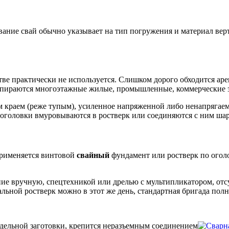
ание свай обычно указывает на тип погружения и материал верт
ве практически не используется. Слишком дорого обходится аре
опираются многоэтажные жилые, промышленные, коммерческие з
м краем (реже тупым), усиленное напряженной либо ненапрягае
 оголовки вмуровываются в ростверк или соединяются с ним ша
применяется винтовой
свайный
фундамент или ростверк по ого
ние вручную, спецтехникой или дрелью с мультипликатором, от
льной ростверк можно в этот же день, стандартная бригада пол
тдельной заготовки, крепится неразъемным соединением