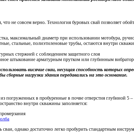
 что не совсем верно. Технология буровых свай позволяет обой
астка, максимальный диаметр при использовании мотобура, ручн
тные, стальные, полиэтиленовые трубы, остаются внутри скваж
атурных стержней с соблюдением защитного слоя
ручное штыкование арматурным прутком или глубинным вибрато
использовать висячие сваи, несущая способность которых опр
ы сборные нагрузки здания передавались на это основание.
из погруженных в пробуренные в почве отверстия глубиной 5 –
остранство внутри скважины заполняется:
 промерзания
ть сваи, однако достаточно легко пробурить стандартным инстру