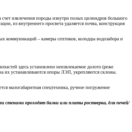
а счет извлечения породы изнутри полых цилиндров большого
ации, из внутреннего просвета удаляется почва, конструкция
ых коммуникаций – камеры септиков, колодцы водозабора и
опастей здесь установлено неизвлекаемое долото (реже
 на их устанавливаются опоры ЛЭП, укрепляются склоны.
ется малогабаритная спецтехника, ручное погружение
и стенами проходят балки или плиты ростверка, для печей/