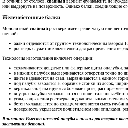
В отличие от столбов,
свайный
вариант фундамента не нуждае
или выдернуть на поверхность. Однако балки, соединяющие ог
Железобетонные балки
Монолитный
свайный
ростверк имеет решетчатую или ленточ
почвой:
балки отделяются от грунтом технологическим зазором 1
ростверк служит исключительно для распределения нерав
Технология изготовления включает операции:
сколачиваются дощатые или фанерные щиты опалубки, заг
в нижних палубах высверливаются отверстия точно по д
щиты надеваются на сваи, выравниваются в едином гориз
под палубы заводятся Н-образные стойки из досок, шири
вертикально фиксируются боковые щиты, распираемые 
внутрь опалубки укладываются на полиэтиленовые/бето
углы, сопряжения ростверка под капитальными стенами у
бетон укладывается по кольцу, уплотняется смесь глуб
поверхность укрывается полиэтиленом или опилками, ре
Внимание: Вместо нижней палубы в низких ростверках часто
застывания бетона).