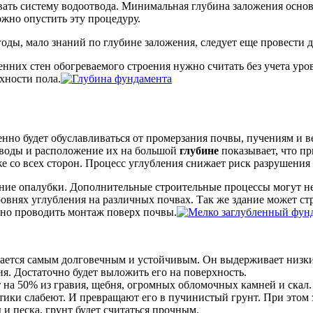
ать систему водоотвода. Минимальная глубина заложения основ
ожно опустить эту процедуру.
ды, мало знаний по глубине заложения, следует еще провести д
енних стен обогреваемого строения нужно считать без учета уро
хности пола.
енно будет обуславливаться от промерзания почвы, пучениям и 
воды и расположение их на большой
глубине
показывает, что пр
же со всех сторон. Процесс углубления снижает риск разрушени
ие опалубки. Дополнительные строительные процессы могут нес
нях углубления на различных почвах. Так же здание может стро
жно проводить монтаж поверх почвы.
ается самым долговечным и устойчивым. Он выдерживает низкие 
я. Достаточно будет выложить его на поверхность.
 на 50% из гравия, щебня, огромных обломочных камней и скал. 
истики слабеют. И превращают его в пучинистый грунт. При этом 
и песка, грунт будет считаться прочным.