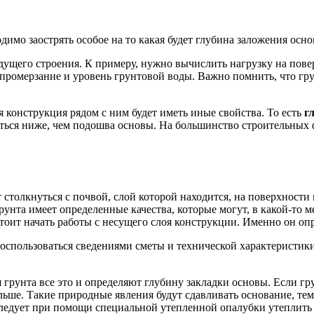
димо заострять особое на то какая будет глубина заложения осно
ущего строения. К примеру, нужно вычислить нагрузку на пове
е промерзание и уровень грунтовой воды. Важно помнить, что гр
я конструкция рядом с ним будет иметь иные свойства. То есть
г
ься ниже, чем подошва основы. На большинство строительных 
столкнуться с почвой, слой которой находится, на поверхности 
та имеет определенные качества, которые могут, в какой-то мер
оит начать работы с несущего слоя конструкции. Именно он опр
воспользоваться сведениями сметы и технической характеристи
грунта все это и определяют глубину закладки основы. Если гр
ольше. Такие природные явления будут сдавливать основание, те
следует при помощи специальной утепленной опалубки утеплить г