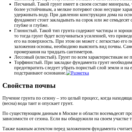
Песчаный. Такой грунт имеет в своем составе минералы,
более устойчивым, а мелкие потеряют свои несущие харак
удерживать воду. При давлении конструкции дома на осн
фундамент стоит закладывать на сорок или же семьдесят 
глубже и глубже.
Глинистый. Такой тип грунта содержит частицы и хорошо 
то тогда грунт будет вспучиваться усиленней, что приве
его на поверхность. При этом он может с легкостью его 
заложения основы, необходимо выяснить вид почвы. Само
промерзания на тридцать сантиметров.
Лессовый (илистый). Грунт по всем характеристикам не 
Торфянистый. При закладке фундамента грунт необходимо
предотвратить следует убрать пористый слой земли и на 
подстраивают основание.
Свойства почвы
Пучение грунта по сезону – это целый процесс, когда находяща
(весна) вода таит и опускает грунт.
По существующим данным в Москве и области восемьдесят проц
зависимости от сезона. Если вы обнаружили на своем участке
Также важным аспектом перед заложением фундамента считается