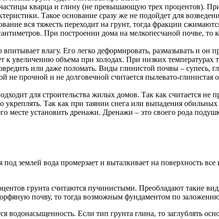
 частицы кварца и глину (не превышающую трех процентов). Пр
теристики. Такое основание сразу же не подойдет для возведени
ование вся тяжесть переходит на грунт, тогда фракции сжимают
сантиметров. При построении дома на мелкопесчаной почве, то 
впитывает влагу. Его легко деформировать, размазывать и он п
дет к увеличению объема при холодах. При низких температурах 
повредить или даже поломать. Виды глинистой почвы – супесь, г
й не прочной и не долговечной считается пылевато-глинистая о
подходит для строительства жилых домов. Так как считается не 
 укреплять. Так как при таянии снега или выпадения обильных о
его месте установить дренажи. Дренажи – это своего рода подушк
я под землей вода промерзает и выталкивает на поверхность все
ентов грунта считаются пучинистыми. Преобладают такие виды 
 торфяную почву, то тогда возможным фундаментом по заложению
 водонасыщенность. Если тип грунта глина, то заглублять осно