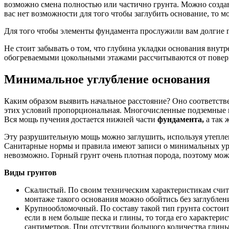
возможно смена полностью или частично грунта. Можно создав
вас нет возможности для того чтобы заглубить основание, то м
Для того чтобы элементы фундамента прослужили вам долгие го
Не стоит забывать о том, что глубина укладки основания внутр
обогреваемыми цокольными этажами рассчитываются от повер
Минимальное углубление основания
Каким образом выявить начальное расстояние? Оно соответств
этих условий пропорциональная. Многочисленные подземные 
Вся мощь пучения достается нижней части
фундамента,
а так 
Эту разрушительную мощь можно заглушить, используя утеплен
Санитарные нормы и правила имеют записи о минимальных уров
невозможно. Горный грунт очень плотная порода, поэтому мо
Виды грунтов
Скалистый. По своим техническим характеристикам счит
монтаже такого основания можно обойтись без заглублени
Крупнообломочный. По составу такой тип грунта состоит
если в нем больше песка и глины, то тогда его характер
сантиметров. При отсутствии большого количества глины 