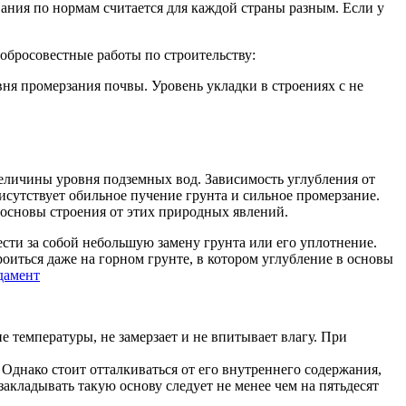
ания по нормам считается для каждой страны разным. Если у
обросовестные работы по строительству:
вня промерзания почвы. Уровень укладки в строениях с не
величины уровня подземных вод. Зависимость углубления от
исутствует обильное пучение грунта и сильное промерзание.
я основы строения от этих природных явлений.
ти за собой небольшую замену грунта или его уплотнение.
иться даже на горном грунте, в котором углубление в основы
температуры, не замерзает и не впитывает влагу. При
Однако стоит отталкиваться от его внутреннего содержания,
закладывать такую основу следует не менее чем на пятьдесят