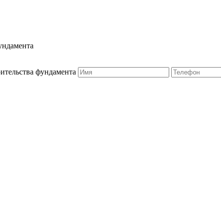
ундамента
оительства фундамента