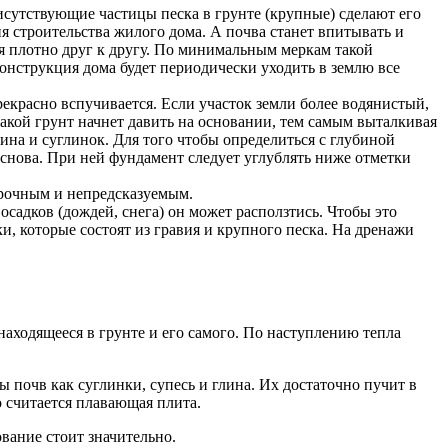
исутствующие частицы песка в грунте (крупные) сделают его
я строительства жилого дома. А почва станет впитывать и
ся плотно друг к другу. По минимальным меркам такой
конструкция дома будет периодически уходить в землю все
рекрасно вспучивается. Если участок земли более водянистый,
такой грунт начнет давить на основании, тем самым выталкивая
лина и суглинок. Для того чтобы определиться с глубиной
снова. При ней фундамент следует углублять ниже отметки
прочным и непредсказуемым.
садков (дождей, снега) он может расползтись. Чтобы это
и, которые состоят из гравия и крупного песка. На дренажи
 находящееся в грунте и его самого. По наступлению тепла
почв как суглинки, супесь и глина. Их достаточно пучит в
 считается плавающая плита.
вание стоит значительно.