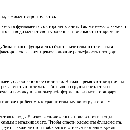
вы, в момент строительства:
рхность фундамента со стороны здания. Так же немало важный
унтовая вода меняет свой уровень в зависимости от времени
лубина
такого
фундамента
будет значительно отличаться.
факторов оказывает прямое влияние рельефность площади
имеет, слабое опорное свойство. В тоже время этот вид почвы
е зависеть от климата. Тип такого грунта считается не
еделит осадку в равномерной форме, не завысив стандарты.
ки или же прибегнуть к сравнительным конструктивным
унтовые воды близко расположены к поверхности, тогда
м самым выталкивая его. Чтобы спасти элементы фундамента,
рунт. Также не стоит забывать и о том, что в наше время